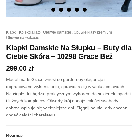
ilość
klapki
,
kolekcja lato
,
obuwie damskie
,
obuwie klasy premium
,
Klapki
obuwie na wakacje
Damskie
Na
Klapki Damskie Na Słupku – Buty dla
Słupku
Ciebie Skóra – 10298 Grace Beż
-
Buty
299,00
zł
dla
Ciebie
Model marki Grace wnosi do garderoby elegancję i
Skóra
-
dopracowane wykończenie; sprawdza się w wielu zestawach.
10298
Na ciepłe dni będzie praktycznym wyborem do sukienek, spodni
Grace
i luźnych kompletów. Otwarty krój dodaje całości swobody i
Beż
dobrze wpisuje się w cieplejsze dni. Sięgnij po nie, gdy chcesz
dodać całości charakteru.
Rozmiar