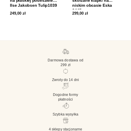
na płaskiej podeszwie
skórzane klapki na
Ilse Jakobsen Tulip1039
niskim obcasie Eska
0445
249,00
zł
299,00
zł
Darmowa dostawa od
299 zł
Zwroty do 14 dni
Dogodne formy
płatności
Szybka wysyłka
4 sklepy stacjonarne