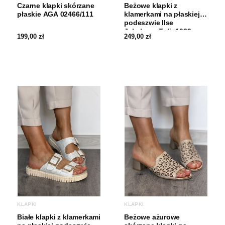
Czarne klapki skórzane
Beżowe klapki z
płaskie AGA 02466/111
klamerkami na płaskiej
podeszwie Ilse
Jakobsen Tulip1039
199,00
zł
249,00
zł
KLAPKI
KLAPKI
Białe klapki z klamerkami
Beżowe ażurowe