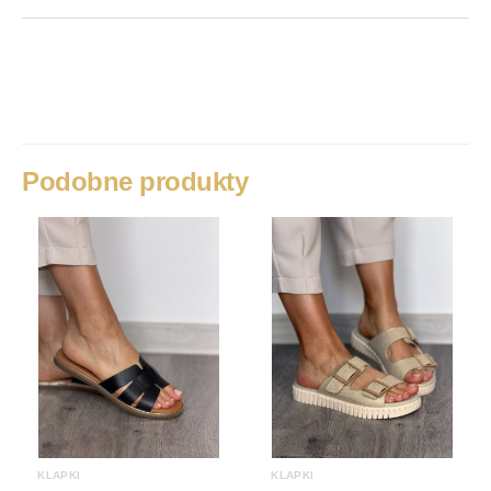
Waga
1 kg
Rozmiar
36, 37, 38, 39, 40, 41
Podobne produkty
KLAPKI
KLAPKI