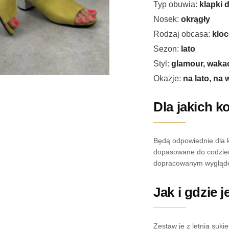
Typ obuwia:
klapki 
Nosek:
okrągły
Rodzaj obcasa:
klo
Sezon:
lato
Styl:
glamour, wakac
Okazje:
na lato, na 
Dla jakich k
Będą odpowiednie dla k
dopasowane do codzien
dopracowanym wygląd
Jak i gdzie 
Zestaw je z letnią suk