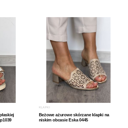
Eko zamsz
T.Sokolski
Klocek
KLAPKI
płaskiej
Beżowe ażurowe skórzane klapki na
ip1039
niskim obcasie Eska 0445