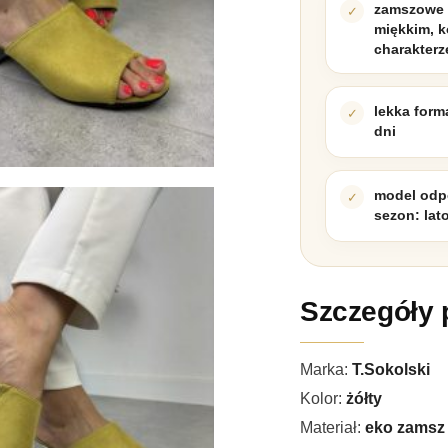
zamszowe 
miękkim, 
charakterz
lekka form
dni
model odp
sezon: lat
Szczegóły 
Marka:
T.Sokolski
Kolor:
żółty
Materiał:
eko zamsz