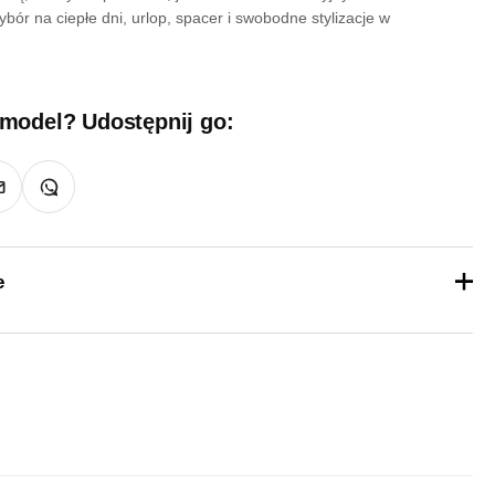
ór na ciepłe dni, urlop, spacer i swobodne stylizacje w
 model? Udostępnij go:
e
1 kg
36, 37, 38, 39, 40, 41
Żółty