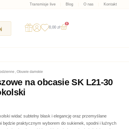
Transmisje live
Blog
O nas
Kontakt
0
Wózek
0,00
zł
j
codzienne
,
obuwie damskie
szowe na obcasie SK L21-30
kolski
lski widać subtelny blask i elegancję oraz przemyślane
ni będzie praktycznym wyborem do sukienek, spodni i luźnych