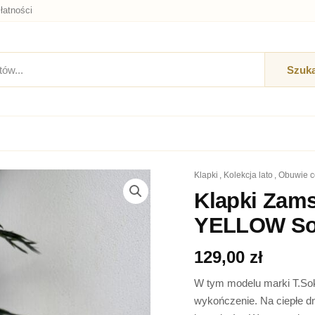
łatności
Szuka
klapki
,
kolekcja lato
,
obuwie 
ilość
Klapki
Klapki Zam
Zamszowe
YELLOW So
na
obcasie
SK
129,00
zł
L21-
30
W tym modelu marki T.Soko
YELLOW
wykończenie. Na ciepłe d
Sokolski