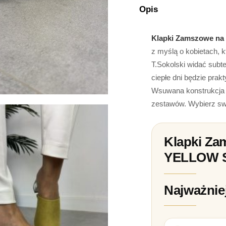
Opis
Klapki Zamszowe na
z myślą o kobietach, 
T.Sokolski widać subt
ciepłe dni będzie pra
Wsuwana konstrukcja u
zestawów. Wybierz swó
Klapki Za
YELLOW S
Najważnie