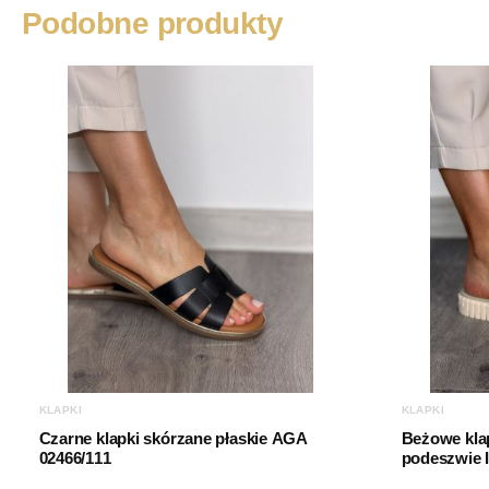
Podobne produkty
KLAPKI
KLAPKI
Czarne klapki skórzane płaskie AGA
Beżowe klap
02466/111
podeszwie I