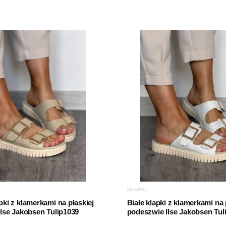
Cholewka
Marka
Rodzaj obcasa
KLAPKI
ki z klamerkami na płaskiej
Białe klapki z klamerkami na 
lse Jakobsen Tulip1039
podeszwie Ilse Jakobsen Tul