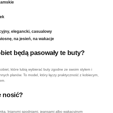
damskie
cek
yjny, elegancki, casualowy
wiosnę, na jesień, na wakacje
obiet będą pasowały te buty?
obiet, które lubią wybierać buty zgodne ze swoim stylem i
nych planów. To model, który łączy praktyczność z kobiecym,
em.
je nosić?
ienką, lnianymi spodniami, jeansami albo wakacyjnym