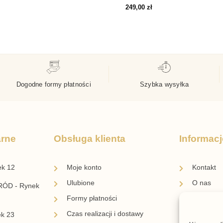
249,00
zł
Dogodne formy płatności
Szybka wysyłka
arne
Obsługa klienta
Informacj
ek 12
Moje konto
Kontakt
Ulubione
O nas
ÓD - Rynek
Formy płatności
Blog
Czas realizacji i dostawy
Regulami
ek 23