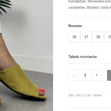
kompletów. Wsuwana konstr
zestawów. Wybierz swój r
Rozmiar
36
37
38
3
Tabela rozmiarów
-
+
SKU:
SK L21-30 - Yellow