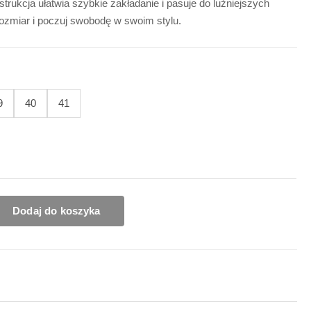
ukcja ułatwia szybkie zakładanie i pasuje do luźniejszych
ozmiar i poczuj swobodę w swoim stylu.
9
40
41
Dodaj do koszyka