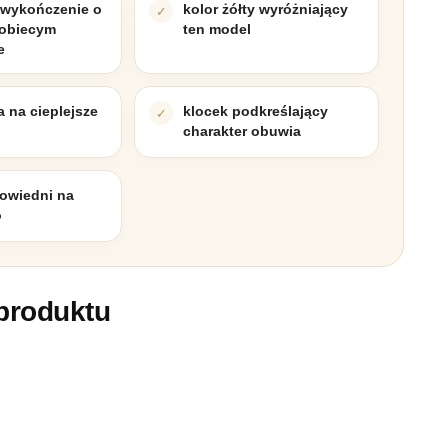
wykończenie o
kolor żółty wyróżniający
kobiecym
ten model
e
a na cieplejsze
klocek podkreślający
charakter obuwia
owiedni na
o
produktu