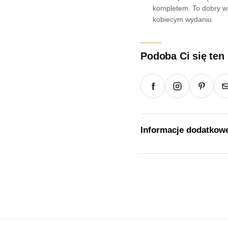
kompletem. To dobry wyb
kobiecym wydaniu.
Podoba Ci się ten
Informacje dodatkow
Waga
Rozmiar
Kolor