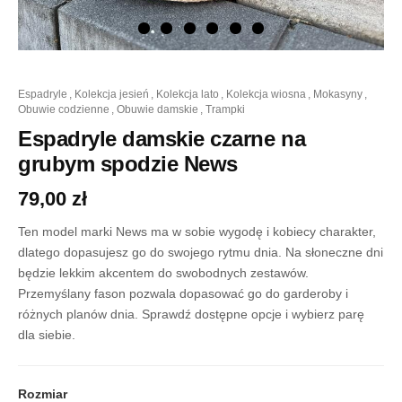
ilość
espadryle
,
kolekcja jesień
,
kolekcja lato
,
kolekcja wiosna
,
mokasyny
,
Espadryle
obuwie codzienne
,
obuwie damskie
,
trampki
damskie
czarne
Espadryle damskie czarne na
na
grubym spodzie News
grubym
spodzie
79,00
zł
News
Ten model marki News ma w sobie wygodę i kobiecy charakter,
dlatego dopasujesz go do swojego rytmu dnia. Na słoneczne dni
będzie lekkim akcentem do swobodnych zestawów.
Przemyślany fason pozwala dopasować go do garderoby i
różnych planów dnia. Sprawdź dostępne opcje i wybierz parę
dla siebie.
Rozmiar