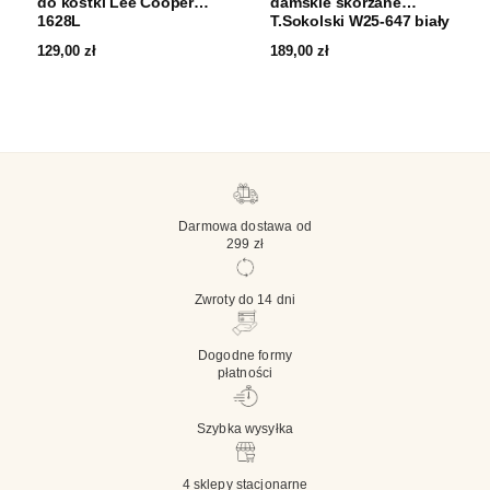
do kostki Lee Cooper
damskie skórzane
1628L
T.Sokolski W25-647 biały
129,00
zł
189,00
zł
Darmowa dostawa od
299 zł
Zwroty do 14 dni
Dogodne formy
płatności
Szybka wysyłka
4 sklepy stacjonarne