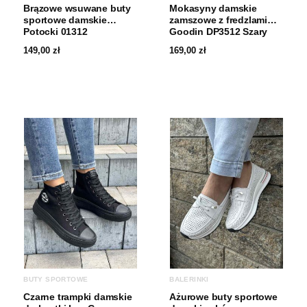
Brązowe wsuwane buty
Mokasyny damskie
sportowe damskie
zamszowe z fredzlami
Potocki 01312
Goodin DP3512 Szary
149,00
zł
169,00
zł
BUTY SPORTOWE
BALERINKI
Czarne trampki damskie
Ażurowe buty sportowe