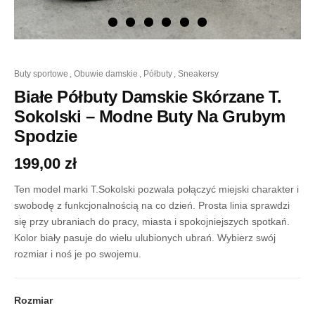
ilość
buty sportowe
,
obuwie damskie
,
półbuty
,
sneakersy
Białe
Półbuty
Białe Półbuty Damskie Skórzane T.
Damskie
Sokolski – Modne Buty Na Grubym
Skórzane
T.
Spodzie
Sokolski
-
199,00
zł
Modne
Buty
Ten model marki T.Sokolski pozwala połączyć miejski charakter i
Na
swobodę z funkcjonalnością na co dzień. Prosta linia sprawdzi
Grubym
się przy ubraniach do pracy, miasta i spokojniejszych spotkań.
Spodzie
Kolor biały pasuje do wielu ulubionych ubrań. Wybierz swój
rozmiar i noś je po swojemu.
Rozmiar