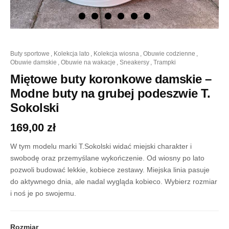
ilość
buty sportowe
,
kolekcja lato
,
kolekcja wiosna
,
obuwie codzienne
,
Miętowe
obuwie damskie
,
obuwie na wakacje
,
sneakersy
,
trampki
buty
koronkowe
Miętowe buty koronkowe damskie –
damskie
Modne buty na grubej podeszwie T.
-
Modne
Sokolski
buty
na
169,00
zł
grubej
podeszwie
W tym modelu marki T.Sokolski widać miejski charakter i
T.
swobodę oraz przemyślane wykończenie. Od wiosny po lato
Sokolski
pozwoli budować lekkie, kobiece zestawy. Miejska linia pasuje
do aktywnego dnia, ale nadal wygląda kobieco. Wybierz rozmiar
i noś je po swojemu.
Rozmiar