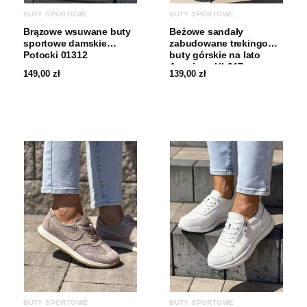
BUTY SPORTOWE
BUTY SPORTOWE
Brązowe wsuwane buty
Beżowe sandały
sportowe damskie
zabudowane trekingowe
Potocki 01312
buty górskie na lato
American HL217
149,00
zł
139,00
zł
BUTY SPORTOWE
BUTY SPORTOWE