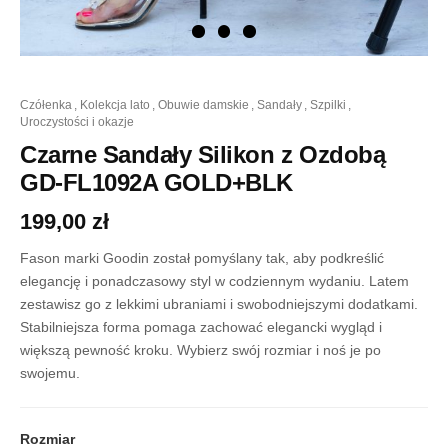
ilość
czółenka
,
kolekcja lato
,
obuwie damskie
,
sandały
,
szpilki
,
Czarne
uroczystości i okazje
Sandały
Silikon
Czarne Sandały Silikon z Ozdobą
z
GD-FL1092A GOLD+BLK
Ozdobą
GD-
199,00
zł
FL1092A
GOLD+BLK
Fason marki Goodin został pomyślany tak, aby podkreślić
elegancję i ponadczasowy styl w codziennym wydaniu. Latem
zestawisz go z lekkimi ubraniami i swobodniejszymi dodatkami.
Stabilniejsza forma pomaga zachować elegancki wygląd i
większą pewność kroku. Wybierz swój rozmiar i noś je po
swojemu.
Rozmiar