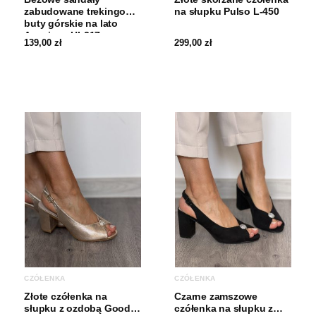
zabudowane trekingowe
na słupku Pulso L-450
buty górskie na lato
American HL217
139,00
zł
299,00
zł
CZÓŁENKA
CZÓŁENKA
Złote czółenka na
Czarne zamszowe
słupku z ozdobą Goodin
czółenka na słupku z