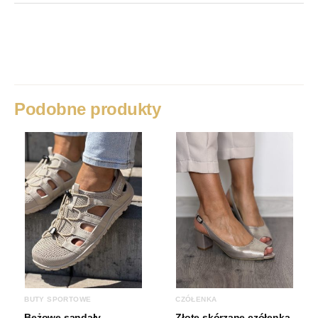
Waga
1 kg
Rozmiar
36, 37, 38, 39, 40, 41
Kolor
Czarny+ Złoto
Podobne produkty
BUTY SPORTOWE
CZÓŁENKA
Beżowe sandały
Złote skórzane czółenka